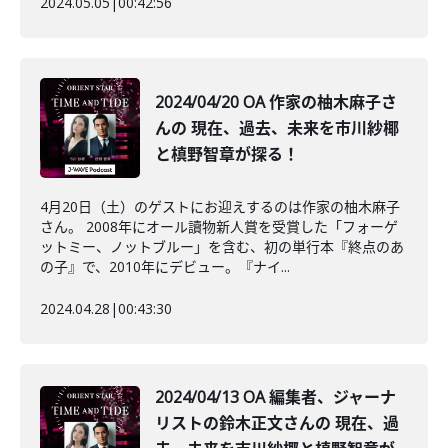
2024.05.05
|
00:42:56
2024/04/20 OA 作家の柚木麻子さ
んの 現在、過去、未来を市川紗椰
と槙野智章が探る！
4月20日（土）のゲストにお迎えするのは作家の柚木麻子
さん。 2008年にオール讀物新人賞を受賞した「フォーゲ
ットミー、ノットブルー」を含む、初の単行本『終点のあ
の子』で、2010年にデビュー。『ナイ...
2024.04.28
|
00:43:30
2024/04/13 OA 編集者、ジャーナ
リストの鈴木正文さんの 現在、過