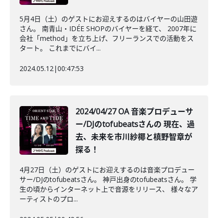
5月4日（土）のゲストにお迎えするのはバイヤーの山田遊
さん。 南青山・IDÉE SHOPのバイヤーを経て、 2007年に
会社「method」を立ち上げ、フリーランスでの活動をス
タート。 これまでにバイ...
2024.05.12
|
00:47:53
2024/04/27 OA 音楽プロデューサ
ー/DJのtofubeatsさんの 現在、過
去、未来を市川紗椰と槙野智章が
探る！
4月27日（土）のゲストにお迎えするのは音楽プロデュー
サー/DJのtofubeatsさん。 神戸出身のtofubeatsさん。 学
生の頃からインターネット上で音源をリリース、 様々なア
ーティストのプロ...