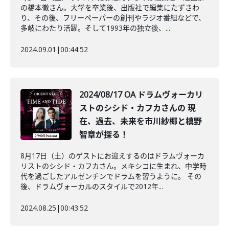
の橋本徹さん。大学を卒業後、出版社で編集にたずさわ
り、その後、フリーペーパーの創刊やラジオ番組などで、
多岐にわたり活躍。そして1993年の独立後、...
2024.09.01
|
00:44:52
2024/08/17 OA ドラムヴォーカリ
ストのシシド・カフカさんの 現
在、過去、未来を市川紗椰と槙野
智章が探る！
8月17日（土）のゲストにお迎えするのはドラムヴォーカ
リストのシシド・カフカさん。メキシコに生まれ、中学時
代を過ごしたアルゼンチンでドラムを習うように。 その
後、ドラムヴォーカルのスタイルで2012年...
2024.08.25
|
00:43:52