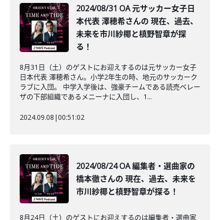
2024/08/31 OA 元サッカー女子日
本代表 澤穂希さんの 現在、過去、
未来を市川紗椰と槙野智章が探
る！
8月31日（土）のゲストにお迎えするのは元サッカー女子
日本代表 澤穂希さん。小学2年生の時、地元のサッカーク
ラブに入団。 中学入学後は、強豪チームである読売ベレー
ザの下部組織であるメニーナに入団し、1...
2024.09.08
|
00:51:02
2024/08/24 OA 編集者・選曲家の
橋本徹さんの 現在、過去、未来を
市川紗椰と槙野智章が探る！
8月24日（土）のゲストにお迎えするのは編集者・選曲家