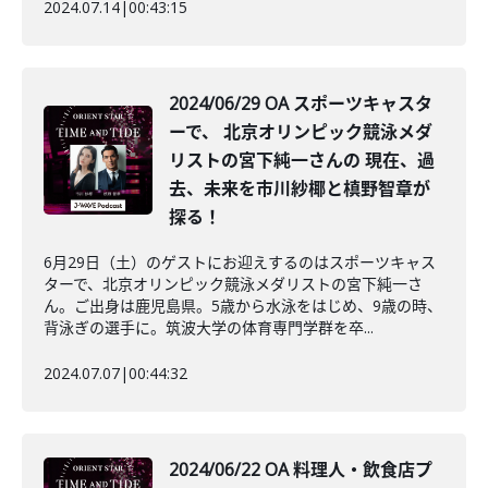
2024.07.14
|
00:43:15
2024/06/29 OA スポーツキャスタ
ーで、 北京オリンピック競泳メダ
リストの宮下純一さんの 現在、過
去、未来を市川紗椰と槙野智章が
探る！
6月29日（土）のゲストにお迎えするのはスポーツキャス
ターで、北京オリンピック競泳メダリストの宮下純一さ
ん。ご出身は鹿児島県。5歳から水泳をはじめ、9歳の時、
背泳ぎの選手に。筑波大学の体育専門学群を卒...
2024.07.07
|
00:44:32
2024/06/22 OA 料理人・飲食店プ