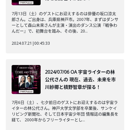
7月13日（土）のゲストにお迎えするのは俳優の坂口涼太
郎さん。ご出身は、兵庫県神戸市。2007年、まずはダンサ
ーとして森山未來さんが主演・演出のダンス公演『戦争わ
んだー』で、初舞台を踏み、その後、20...
2024.07.21
|
00:45:33
2024/07/06 OA 宇宙ライターの林
公代さんの 現在、過去、未来を市
川紗椰と槙野智章が探る！
7月6日（土）、七夕前日のゲストにお迎えするのは宇宙ラ
イターの林公代さん。神戸大学文学部を卒業後、サンケイ
リビング新聞社、そして日本宇宙少年団 情報誌の編集長を
経て、 2000年からフリーライターとし...