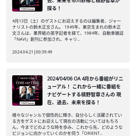
去、未来を市川紗椰と槙野智章が
探る！
4月13日（土）のゲストにお迎えするのは編集者、ジャー
ナリストの鈴木正文さん。 1949年、東京生まれの鈴木正
文さんは、業界紙の英字記者を経て、1984年、自動車雑誌
「NAVI」創刊に参加され、キャリ...
2024.04.21
|
00:39:49
2024/04/06 OA 4月から番組がリニ
ューアル！ これから一緒に番組を
ナビゲートする槙野智章さんの 現
在、過去、未来を探る！
様々なジャンルで個性的に輝き、自分らしく活躍されてい
る方をゲストにお迎えして現在の活動についてはもちろ
ん、今までどのような時を歩み、これから先、どのような
ビジョンに向かっていくのかを伺う「ORIENT...