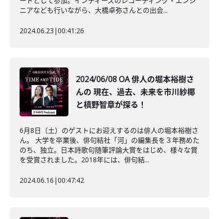
ードとして参加。インディーズのレコーディング・エンジ
ニアなども行いながら、大橋卓弥さんとの出会...
2024.06.23
|
00:41:26
2024/06/08 OA 俳人の堀本裕樹さ
んの 現在、過去、未来を市川紗椰
と槙野智章が探る！
6月8日（土）のゲストにお迎えするのは俳人の堀本裕樹さ
ん。 大学を卒業後、俳句結社「河」の編集長を３年務めた
のち、独立。日本詩歌句随筆評論大賞をはじめ、様々な賞
を受賞されました。2018年には、俳句結...
2024.06.16
|
00:47:42