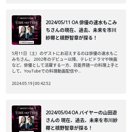
2024/05/11 OA 俳優の速水もこみ
ちさんの現在、過去、未来を市川
紗椰と槙野智章が探る！
5月11日（土）のゲストにお迎えするのは俳優の速水もこ
みちさん。 2002年のデビュー以降、テレビドラマや映画
など、俳優として活躍する一方、芸能界随一の料理上手と
して、YouTubeでの料理動画配信や...
2024.05.19
|
00:42:52
2024/05/04 OA バイヤーの山田遊
さんの 現在、過去、未来を市川紗
椰と槙野智章が探る！