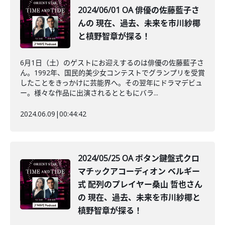
2024/06/01 OA 俳優の佐藤藍子さ
んの 現在、過去、未来を市川紗椰
と槙野智章が探る！
6月1日（土）のゲストにお迎えするのは俳優の佐藤藍子さ
ん。1992年、国民的美少女コンテストでグランプリを受賞
したことをきっかけに芸能界へ。その翌年にドラマデビュ
ー。様々な作品に出演されるとともにバラ...
2024.06.09
|
00:44:42
2024/05/25 OA ボタン鍵盤式クロ
マチックアコーディオン ベルギー
式 配列のプレイヤー桑山 哲也さん
の 現在、過去、未来を市川紗椰と
槙野智章が探る！