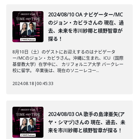
2024/08/10 OA ナビゲーター/MC
のジョン・カビラさんの 現在、過
去、未来を市川紗椰と槙野智章が
探る！
8月10日（土）のゲストにお迎えするのはナビゲータ
ー/MCのジョン・カビラさん。沖縄に生まれ、ICU（国際
基督教大学）在学中に、 カリフォルニア大学 バークレー
校に留学。 卒業後は、現在のソニーレコー...
2024.08.18
|
00:45:33
2024/08/03 OA 歌手の島津亜矢(ア
ヤ・シマヅ)さんの 現在、過去、未
来を市川紗椰と槙野智章が探る！