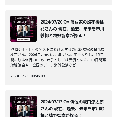
2024/07/20 OA 落語家の蝶花楼桃
花さんの 現在、過去、未来を市川
紗椰と槙野智章が探る！
7月20日（土）のゲストにお迎えするのは落語家の蝶花楼
桃花さん。2006年、春風亭小朝さんに弟子入りし、15年
間に渡る修行の中で、若手としては異例となる、10日間連
続独演会や、全国ツアー、海外公演など...
2024.07.28
|
00:46:09
2024/07/13 OA 俳優の坂口涼太郎
さんの 現在、過去、未来を市川紗
椰と槙野智章が探る！