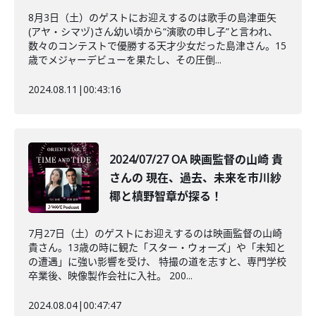
8月3日（土）のゲストにお迎えするのは歌手の島津亜矢
(アヤ・シマヅ)さん幼い頃から“演歌の申し子”と言われ、
数々のコンテストで優勝する天才少女だった島津さん。15
歳でメジャーデビューを果たし、その圧倒...
2024.08.11
|
00:43:16
2024/07/27 OA 映画監督の山崎 貴
さんの 現在、過去、未来を市川紗
椰と槙野智章が探る！
7月27日（土）のゲストにお迎えするのは映画監督の山崎
貴さん。13歳の時に観た「スター・ウォーズ」や「未知と
の遭遇」に強い影響を受け、 特撮の道を志すと、専門学校
卒業後、映像製作会社に入社。 200...
2024.08.04
|
00:47:47