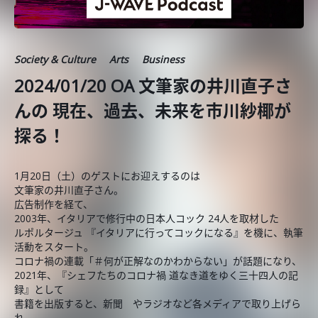
Society & Culture
Arts
Business
2024/01/20 OA 文筆家の井川直子さ
んの 現在、過去、未来を市川紗椰が
探る！
1月20日（土）のゲストにお迎えするのは
文筆家の井川直子さん。
広告制作を経て、
2003年、イタリアで修行中の日本人コック 24人を取材した
ルポルタージュ 『イタリアに行ってコックになる』を機に、執筆
活動をスタート。
コロナ禍の連載「＃何が正解なのかわからない」が話題になり、
2021年、『シェフたちのコロナ禍 道なき道をゆく三十四人の記
録』として
書籍を出版すると、新聞 やラジオなど各メディアで取り上げら
れ、