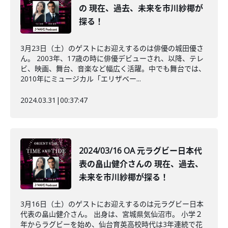
の 現在、過去、未来を市川紗椰が
探る！
3月23日（土）のゲストにお迎えするのは俳優の城田優さ
ん。 2003年、17歳の時に俳優デビューされ、以降、テレ
ビ、映画、舞台、音楽など幅広く活躍。中でも舞台では、
2010年にミュージカル「エリザベー...
2024.03.31
|
00:37:47
2024/03/16 OA 元ラグビー日本代
表の畠山健介さんの 現在、過去、
未来を市川紗椰が探る！
3月16日（土）のゲストにお迎えするのは元ラグビー日本
代表の畠山健介さん。 出身は、宮城県気仙沼市。 小学２
年からラグビーを始め、仙台育英高校時代は3年連続で花