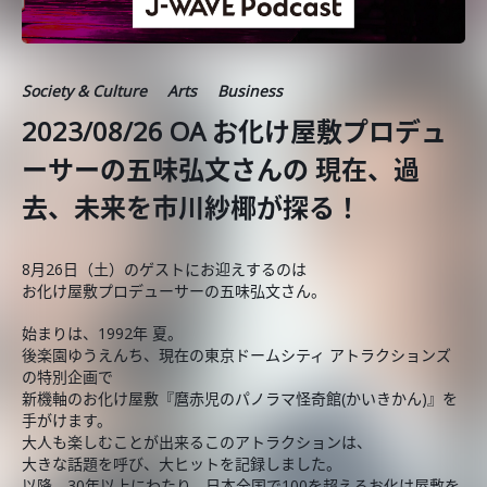
Society & Culture
Arts
Business
2023/08/26 OA お化け屋敷プロデュ
ーサーの五味弘文さんの 現在、過
去、未来を市川紗椰が探る！
8月26日（土）のゲストにお迎えするのは
お化け屋敷プロデューサーの五味弘文さん。
始まりは、1992年 夏。
後楽園ゆうえんち、現在の東京ドームシティ アトラクションズ
の特別企画で
新機軸のお化け屋敷『麿赤児のパノラマ怪奇館(かいきかん)』を
手がけます。
大人も楽しむことが出来るこのアトラクションは、
大きな話題を呼び、大ヒットを記録しました。
以降、30年以上にわたり、日本全国で100を超えるお化け屋敷を