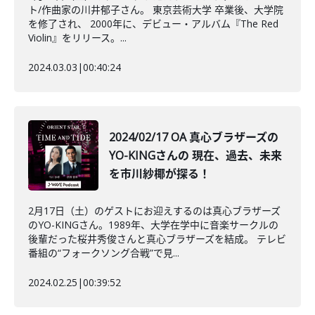
ト/作曲家の川井郁子さん。 東京芸術大学 卒業後、大学院
を修了され、 2000年に、デビュー・アルバム『The Red
Violin』をリリース。...
2024.03.03
|
00:40:24
2024/02/17 OA 真心ブラザーズの
YO-KINGさんの 現在、過去、未来
を市川紗椰が探る！
2月17日（土）のゲストにお迎えするのは真心ブラザーズ
のYO-KINGさん。1989年、大学在学中に音楽サークルの
後輩だった桜井秀俊さんと真心ブラザーズを結成。 テレビ
番組の“フォークソング合戦”で見...
2024.02.25
|
00:39:52