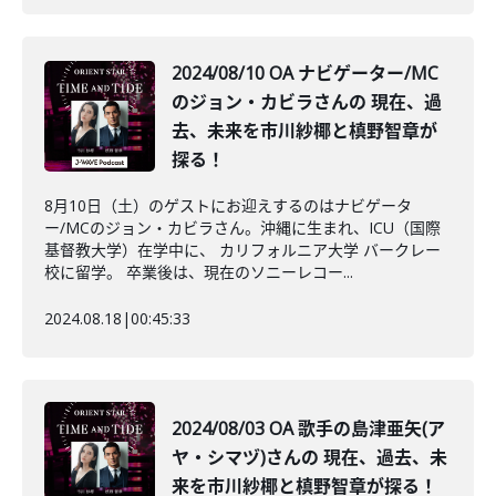
2024/08/10 OA ナビゲーター/MC
のジョン・カビラさんの 現在、過
去、未来を市川紗椰と槙野智章が
探る！
8月10日（土）のゲストにお迎えするのはナビゲータ
ー/MCのジョン・カビラさん。沖縄に生まれ、ICU（国際
基督教大学）在学中に、 カリフォルニア大学 バークレー
校に留学。 卒業後は、現在のソニーレコー...
2024.08.18
|
00:45:33
2024/08/03 OA 歌手の島津亜矢(ア
ヤ・シマヅ)さんの 現在、過去、未
来を市川紗椰と槙野智章が探る！