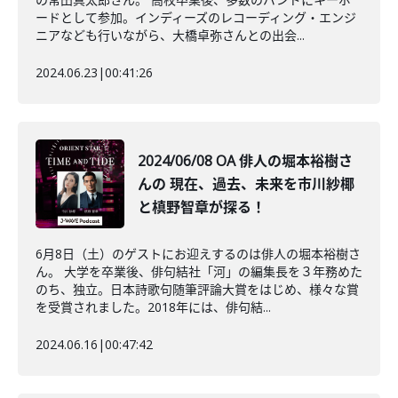
ードとして参加。インディーズのレコーディング・エンジ
ニアなども行いながら、大橋卓弥さんとの出会...
2024.06.23
|
00:41:26
2024/06/08 OA 俳人の堀本裕樹さ
んの 現在、過去、未来を市川紗椰
と槙野智章が探る！
6月8日（土）のゲストにお迎えするのは俳人の堀本裕樹さ
ん。 大学を卒業後、俳句結社「河」の編集長を３年務めた
のち、独立。日本詩歌句随筆評論大賞をはじめ、様々な賞
を受賞されました。2018年には、俳句結...
2024.06.16
|
00:47:42