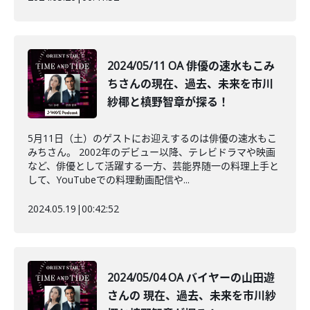
2024/05/11 OA 俳優の速水もこみ
ちさんの現在、過去、未来を市川
紗椰と槙野智章が探る！
5月11日（土）のゲストにお迎えするのは俳優の速水もこ
みちさん。 2002年のデビュー以降、テレビドラマや映画
など、俳優として活躍する一方、芸能界随一の料理上手と
して、YouTubeでの料理動画配信や...
2024.05.19
|
00:42:52
2024/05/04 OA バイヤーの山田遊
さんの 現在、過去、未来を市川紗