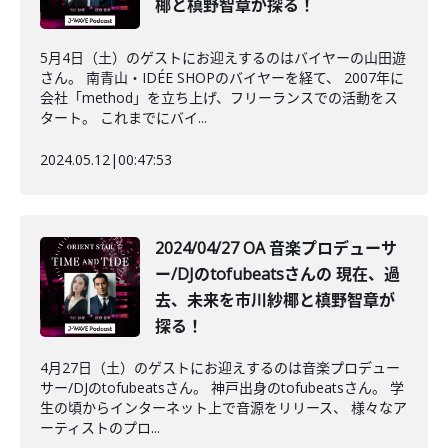
椰と槙野智章が探る！
5月4日（土）のゲストにお迎えするのはバイヤーの山田遊
さん。 南青山・IDÉE SHOPのバイヤーを経て、 2007年に
会社「method」を立ち上げ、フリーランスでの活動をス
タート。 これまでにバイ...
2024.05.12
|
00:47:53
2024/04/27 OA 音楽プロデューサ
ー/DJのtofubeatsさんの 現在、過
去、未来を市川紗椰と槙野智章が
探る！
4月27日（土）のゲストにお迎えするのは音楽プロデュー
サー/DJのtofubeatsさん。 神戸出身のtofubeatsさん。 学
生の頃からインターネット上で音源をリリース、 様々なア
ーティストのプロ...