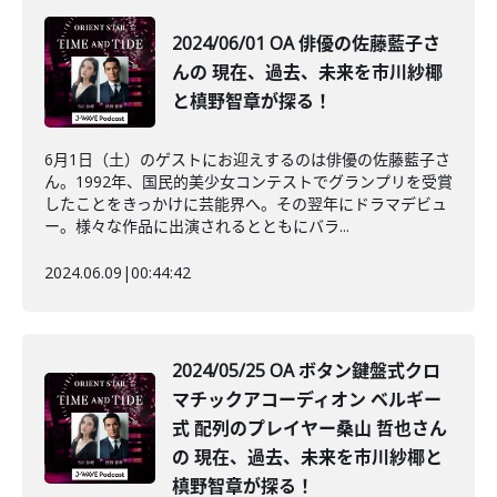
2024/06/01 OA 俳優の佐藤藍子さ
んの 現在、過去、未来を市川紗椰
と槙野智章が探る！
6月1日（土）のゲストにお迎えするのは俳優の佐藤藍子さ
ん。1992年、国民的美少女コンテストでグランプリを受賞
したことをきっかけに芸能界へ。その翌年にドラマデビュ
ー。様々な作品に出演されるとともにバラ...
2024.06.09
|
00:44:42
2024/05/25 OA ボタン鍵盤式クロ
マチックアコーディオン ベルギー
式 配列のプレイヤー桑山 哲也さん
の 現在、過去、未来を市川紗椰と
槙野智章が探る！