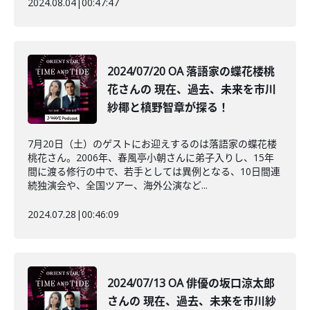
2024.08.04
|
00:47:47
2024/07/20 OA 落語家の蝶花楼桃
花さんの 現在、過去、未来を市川
紗椰と槙野智章が探る！
7月20日（土）のゲストにお迎えするのは落語家の蝶花楼
桃花さん。2006年、春風亭小朝さんに弟子入りし、15年
間に渡る修行の中で、若手としては異例となる、10日間連
続独演会や、全国ツアー、海外公演など...
2024.07.28
|
00:46:09
2024/07/13 OA 俳優の坂口涼太郎
さんの 現在、過去、未来を市川紗