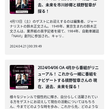
去、未来を市川紗椰と槙野智章が
探る！
4月13日（土）のゲストにお迎えするのは編集者、ジャー
ナリストの鈴木正文さん。 1949年、東京生まれの鈴木正
文さんは、業界紙の英字記者を経て、1984年、自動車雑誌
「NAVI」創刊に参加され、キャリ...
2024.04.21
|
00:39:49
2024/04/06 OA 4月から番組がリニ
ューアル！ これから一緒に番組を
ナビゲートする槙野智章さんの 現
在、過去、未来を探る！
様々なジャンルで個性的に輝き、自分らしく活躍されてい
る方をゲストにお迎えして現在の活動についてはもちろ
ん、今までどのような時を歩み、これから先、どのような