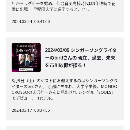
年からラグビーを始め、仙台育英高校時代は3年連続で花
園に出場。 早稲田大学に進学すると、1年...
2024.03.24
|
00:41:00
2024/03/09 シンガーソングライタ
ーのbirdさんの 現在、過去、未来
を市川紗椰が探る！
3月9日（土）のゲストにお迎えするのはシンガーソングラ
イターのbirdさん。 京都に生まれ、大学卒業後、MONDO
GROSSOの大沢伸一さんに見出され シングル「SOULS」
でデビュー。 1stアル...
2024.03.17
|
00:37:55