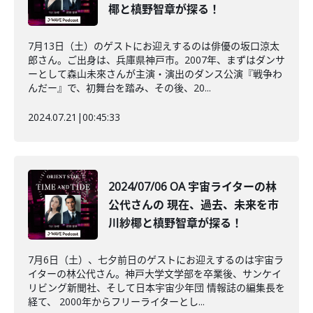
椰と槙野智章が探る！
7月13日（土）のゲストにお迎えするのは俳優の坂口涼太
郎さん。ご出身は、兵庫県神戸市。2007年、まずはダンサ
ーとして森山未來さんが主演・演出のダンス公演『戦争わ
んだー』で、初舞台を踏み、その後、20...
2024.07.21
|
00:45:33
2024/07/06 OA 宇宙ライターの林
公代さんの 現在、過去、未来を市
川紗椰と槙野智章が探る！
7月6日（土）、七夕前日のゲストにお迎えするのは宇宙ラ
イターの林公代さん。神戸大学文学部を卒業後、サンケイ
リビング新聞社、そして日本宇宙少年団 情報誌の編集長を
経て、 2000年からフリーライターとし...