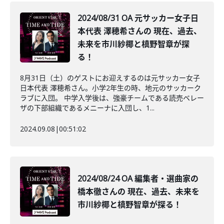
2024/08/31 OA 元サッカー女子日
本代表 澤穂希さんの 現在、過去、
未来を市川紗椰と槙野智章が探
る！
8月31日（土）のゲストにお迎えするのは元サッカー女子
日本代表 澤穂希さん。小学2年生の時、地元のサッカーク
ラブに入団。 中学入学後は、強豪チームである読売ベレー
ザの下部組織であるメニーナに入団し、1...
2024.09.08
|
00:51:02
2024/08/24 OA 編集者・選曲家の
橋本徹さんの 現在、過去、未来を
市川紗椰と槙野智章が探る！