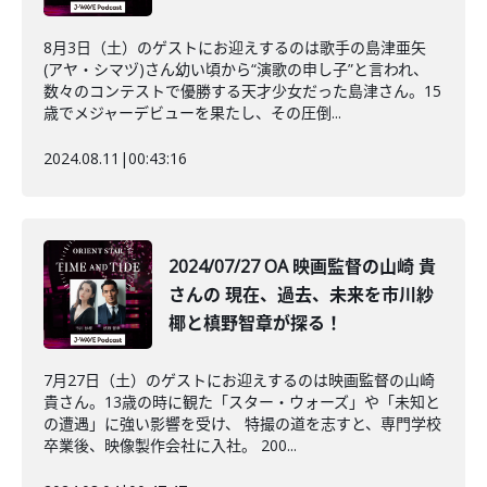
8月3日（土）のゲストにお迎えするのは歌手の島津亜矢
(アヤ・シマヅ)さん幼い頃から“演歌の申し子”と言われ、
数々のコンテストで優勝する天才少女だった島津さん。15
歳でメジャーデビューを果たし、その圧倒...
2024.08.11
|
00:43:16
2024/07/27 OA 映画監督の山崎 貴
さんの 現在、過去、未来を市川紗
椰と槙野智章が探る！
7月27日（土）のゲストにお迎えするのは映画監督の山崎
貴さん。13歳の時に観た「スター・ウォーズ」や「未知と
の遭遇」に強い影響を受け、 特撮の道を志すと、専門学校
卒業後、映像製作会社に入社。 200...