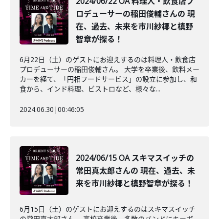
2024/06/22 OA 料理人・飲食店プ
ロデューサーの稲田俊輔さんの 現
在、過去、未来を市川紗椰と槙野
智章が探る！
6月22日（土）のゲストにお迎えするのは料理人・飲食店
プロデューサーの稲田俊輔さん。 大学を卒業後、飲料メー
カーを経て、「円相フードサービス」の設立に参加し、和
食から、インド料理、ビストロなど、様々な...
2024.06.30
|
00:46:05
2024/06/15 OA スキマスイッチの
常田真太郎さんの 現在、過去、未
来を市川紗椰と槙野智章が探る！
6月15日（土）のゲストにお迎えするのはスキマスイッチ
の常田真太郎さん。 高校卒業後、多数のバンドにキーボ