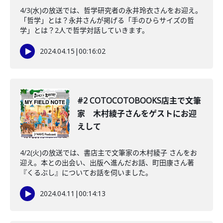
4/3(水)の放送では、哲学研究者の永井玲衣さんをお迎え。
「哲学」とは？永井さんが掲げる「手のひらサイズの哲
学」とは？2人で哲学対話していきます。
2024.04.15
|
00:16:02
#2 COTOCOTOBOOKS店主で文筆
家 木村綾子さんをゲストにお迎
えして
4/2(火)の放送では、書店主で文筆家の木村綾子 さんをお
迎え。本との出会い、出版へ進んだお話、町田康さん著
『くるぶし』についてお話を伺いました。
2024.04.11
|
00:14:13