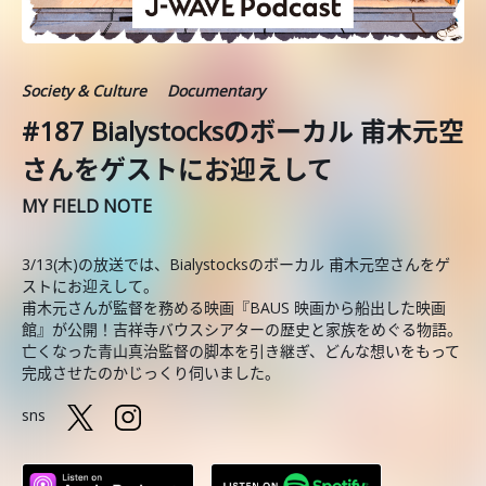
Society & Culture
Documentary
#187 Bialystocksのボーカル 甫木元空
さんをゲストにお迎えして
MY FIELD NOTE
3/13(木)の放送では、Bialystocksのボーカル 甫木元空さんをゲ
ストにお迎えして。
甫木元さんが監督を務める映画『BAUS 映画から船出した映画
館』が公開！吉祥寺バウスシアターの歴史と家族をめぐる物語。
亡くなった青山真治監督の脚本を引き継ぎ、どんな想いをもって
完成させたのかじっくり伺いました。
sns