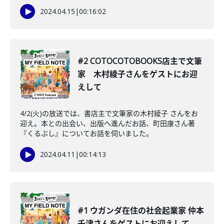
2024.04.15
|
00:16:02
#2 COTOCOTOBOOKS店主で文筆
家 木村綾子さんをゲストにお迎
えして
4/2(火)の放送では、書店主で文筆家の木村綾子 さんをお
迎え。本との出会い、出版へ進んだお話、町田康さん著
『くるぶし』についてお話を伺いました。
2024.04.11
|
00:14:13
#1 ウガンダ在住の社会起業家 仲本
千津さんをゲストにお迎えして