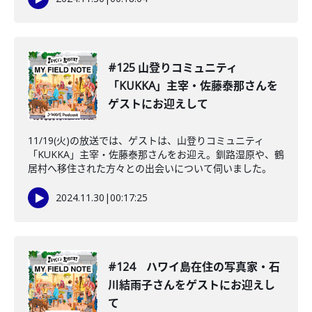
#125 山登りコミュニティ
「KUKKA」主宰・佐藤泰那さんを
ゲストにお迎えして
11/19(火)の放送では、ゲストは、山登りコミュニティ
「KUKKA」主宰・佐藤泰那さんをお迎え。釧路湿原や、鶴
居村へ移住された方々との出会いについて伺いました。
2024.11.30
|
00:17:25
#124 ハワイ島在住の写真家・石
川結雨子さんをゲストにお迎えし
て