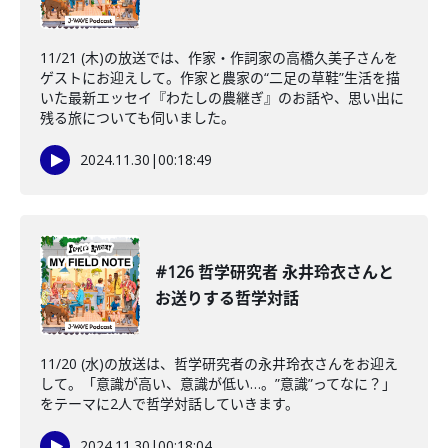
11/21 (木)の放送では、作家・作詞家の高橋久美子さんを
ゲストにお迎えして。作家と農家の“二足の草鞋”生活を描
いた最新エッセイ『わたしの農継ぎ』のお話や、思い出に
残る旅についても伺いました。
2024.11.30
|
00:18:49
#126 哲学研究者 永井玲衣さんと
お送りする哲学対話
11/20 (水)の放送は、哲学研究者の永井玲衣さんをお迎え
して。「意識が高い、意識が低い…。”意識”ってなに？」
をテーマに2人で哲学対話していきます。
2024.11.30
|
00:18:04