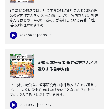
9/12(木)の放送では、社会学者の打越正行さんと公認心理
師の宮内洋さんをゲストにお迎えして。宮内さんと、打越
さんをはじめ、4人の学者の方が参加している共著「<生
活-文脈>理解のすすめ :...
2024.09.20
|
00:20:42
#90 哲学研究者 永井玲衣さんとお
送りする哲学対話
9/11(水)の放送は、哲学研究者の永井玲衣さんをお迎えし
て。「”東京に染まる”のはいけないことなのか？」をテー
マに、2人で哲学対話していきます。
2024.09.20
|
00:17:32