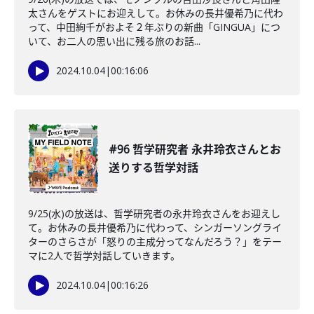
太さんをゲストにお迎えして。お休みの長井優希乃に代わ
って、中田絢千がおよそ２年ぶりの新曲「GINGUA」につ
いて、お二人の思い出に残る旅のお話...
2024.10.04
|
00:16:06
#96 哲学研究者 永井玲衣さんとお
送りする哲学対話
9/25(水)の放送は、哲学研究者の永井玲衣さんをお迎えし
て。お休みの長井優希乃に代わって、シンガーソングライ
ターのさらさが「怒りの主成分ってなんだろう？」をテー
マに2人で哲学対話していきます。
2024.10.04
|
00:16:26