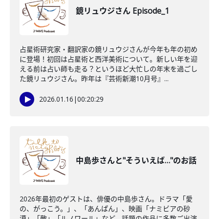
鏡リュウジさん Episode_1
占星術研究家・翻訳家の鏡リュウジさんが今年も年の初め
に登場！初回は占星術と西洋美術について。新しい年を迎
える前は占い師も走る？というほど大忙しの年末を過ごし
た鏡リュウジさん。昨年は『芸術新潮10月号』...
2026.01.16
|
00:20:29
中島歩さんと"そういえば…"のお話
2026年最初のゲストは、俳優の中島歩さん。ドラマ「愛
の、がっこう。」、「あんぱん」、映画「ナミビアの砂
漠」「敵」「ルノワール」など、話題の作品に多数ご出演