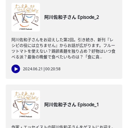
阿川佐和子さん Episode_2
阿川佐和子さんをお迎えした第2回。引き続き、新刊『レ
シピの役には立ちません』からお話が広がります。フルー
ツトマトを使えない？鶏卵素麺を独り占め？好物はいつ食
べる派？最後の晩餐で食べたいものは？「食に貪...
2024.06.21
|
00:20:58
阿川佐和子さん Episode_1
作家・エッセイストの阿川佐和子さんをゲストにお迎え。