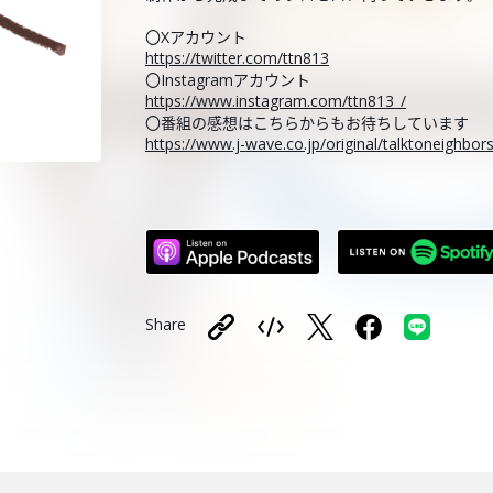
〇Xアカウント
https://twitter.com/ttn813
〇Instagramアカウント
https://www.instagram.com/ttn813_/
〇番組の感想はこちらからもお待ちしています
https://www.j-wave.co.jp/original/talktoneighbo
Share