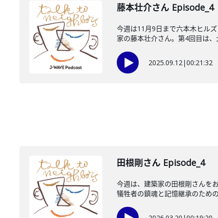
藤本壮介さん Episode_4
今週は11月9日まで六本木ヒル
家の藤本壮介さん。第4回目は、大
2025.09.12
|
00:21:32
田根剛さん Episode_4
今週は、建築家の田根剛さんをお
犠牲者の鎮魂と記憶継承のための「時
2026.03.20
|
00:19:20