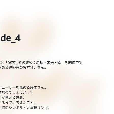
de_4
覧会「藤本壮介の建築：原初・未来・森」を開催中で、
務める建築家の藤本壮介さん。
デューサーを務める藤本さん。
前なのでしょうか…？
んが考える意義、
するまでに考えたこと。
万博のシンボル・大屋根リング。