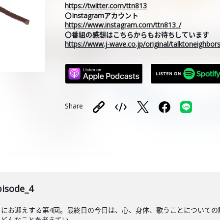
https://twitter.com/ttn813
〇Instagramアカウント
https://www.instagram.com/ttn813_/
〇番組の感想はこちらからもお待ちしています
https://www.j-wave.co.jp/original/talktoneighbo
Share
sode_4
にお迎えする第4回。最終日の今日は、心、身体、歌うことについての
んなことを考えてい...