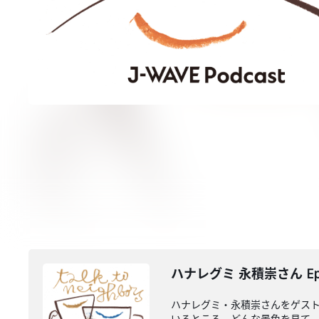
ハナレグミ 永積崇さん Epi
ハナレグミ・永積崇さんをゲスト
いるところ、どんな景色を見て、ど