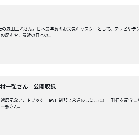
士の森田正光さん。日本最年長のお天気キャスターとして、テレビやラ
歴史や、最近の日本の...
中村一弘さん 公開収録
暦記念フォトブック『awai 刹那と永遠のまにまに』。刊行を記念した写
弘さん...