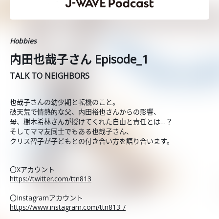
Hobbies
内田也哉子さん Episode_1
TALK TO NEIGHBORS
也哉子さんの幼少期と転機のこと。
破天荒で情熱的な父、内田裕也さんからの影響、
母、樹木希林さんが授けてくれた自由と責任とは…？
そしてママ友同士でもある也哉子さん、
クリス智子が子どもとの付き合い方を語り合います。
〇Xアカウント
https://twitter.com/ttn813
〇Instagramアカウント
https://www.instagram.com/ttn813_/