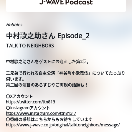
Hobbies
中村歌之助さん Episode_2
TALK TO NEIGHBORS
中村歌之助さんをゲストにお迎えした第2回。
三兄弟で行われる自主公演「神谷町小歌舞伎」についてたっぷり
伺います。
第二回の演目のあらすじやご両親の話題も！
〇Xアカウント
https://twitter.com/ttn813
〇Instagramアカウント
https://www.instagram.com/ttn813_/
〇番組の感想はこちらからもお待ちしています
https://www.j-wave.co.jp/original/talktoneighbors/message/