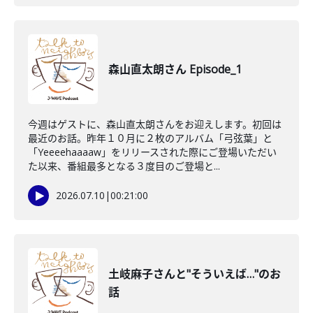
森山直太朗さん Episode_1
今週はゲストに、森山直太朗さんをお迎えします。初回は
最近のお話。昨年１０月に２枚のアルバム「弓弦葉」と
「Yeeeehaaaaw」をリリースされた際にご登場いただい
た以来、番組最多となる３度目のご登場と...
2026.07.10
|
00:21:00
土岐麻子さんと"そういえば…"のお
話