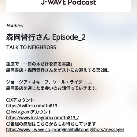
Hobbies
森岡督行さん Episode_2
TALK TO NEIGHBORS
銀座で「一冊の本だけを売る書店」
森岡書店・森岡督行さんをゲストにお迎えする第2回。
ジョージア・オキーフ、ソール・ライター……
森岡書店を通じた出会いのお話伺っていきます。
〇Xアカウント
https://twitter.com/ttn813
〇Instagramアカウント
https://www.instagram.com/ttn813_/
〇番組の感想はこちらからもお待ちしています
https://www.j-wave.co.jp/original/talktoneighbors/message/