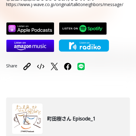
https://www.j-wave.co.jp/original/talktoneighbors/message/
Share
町田樹さん Episode_1