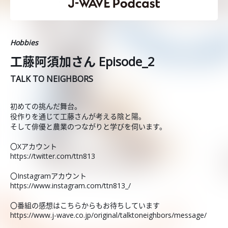
Hobbies
工藤阿須加さん Episode_2
TALK TO NEIGHBORS
初めての挑んだ舞台。
役作りを通じて工藤さんが考える陰と陽。
そして俳優と農業のつながりと学びを伺います。
〇Xアカウント
https://twitter.com/ttn813
〇Instagramアカウント
https://www.instagram.com/ttn813_/
〇番組の感想はこちらからもお待ちしています
https://www.j-wave.co.jp/original/talktoneighbors/message/