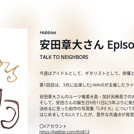
Hobbies
安田章大さん Episo
TALK TO NEIGHBORS
今週はアイドルとして、ギタリストとして、俳優とし
第1回目は、3月に出演したJ-WAVEが主催した
安田章大さんのルーツ奄美大島・加計呂麻島での
そして、安田さんの誕生日9月11日に5年ぶりに発売
決めるに至った前作の写真集『LIFE IS』につい
はじめましての2人でしたが、意外な共通点が発覚
〇Xアカウント
https://twitter.com/ttn813