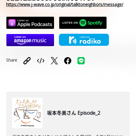
https://www.j-wave.co.jp/original/talktoneighbors/message/
Share
坂本冬美さん Episode_2