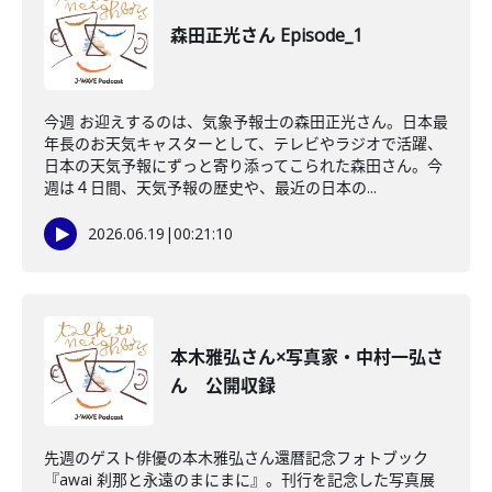
森田正光さん Episode_1
今週 お迎えするのは、気象予報士の森田正光さん。日本最
年長のお天気キャスターとして、テレビやラジオで活躍、
日本の天気予報にずっと寄り添ってこられた森田さん。今
週は４日間、天気予報の歴史や、最近の日本の...
2026.06.19
|
00:21:10
本木雅弘さん×写真家・中村一弘さ
ん 公開収録
先週のゲスト俳優の本木雅弘さん還暦記念フォトブック
『awai 刹那と永遠のまにまに』。刊行を記念した写真展