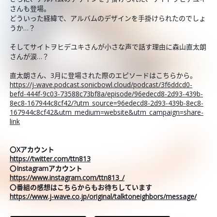
さんも登場。
どういった経緯で、アルバムのデザインを手掛けられたのでしょ
うか…？
そしてサイトヲヒデユキさんが小さな声で話す理由に森山直太朗
さんが涙…？
直太朗さん、3月に登場された際のエピソードはこちらから。
https://j-wave.podcast.sonicbowl.cloud/podcast/3f6ddcd0-
befd-444f-9c03-73588c73bf8a/episode/96edecd8-2d93-439b-
8ec8-167944c8cf42/?utm_source=96edecd8-2d93-439b-8ec8-
167944c8cf42&utm_medium=website&utm_campaign=share-
link
〇Xアカウント
https://twitter.com/ttn813
〇Instagramアカウント
https://www.instagram.com/ttn813_/
〇番組の感想はこちらからもお待ちしています
https://www.j-wave.co.jp/original/talktoneighbors/message/