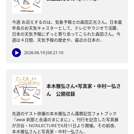
今週 お迎えするのは、気象予報士の森田正光さん。日本最
年長のお天気キャスターとして、テレビやラジオで活躍、
日本の天気予報にずっと寄り添ってこられた森田さん。今
週は４日間、天気予報の歴史や、最近の日本の...
2026.06.19
|
00:21:10
本木雅弘さん×写真家・中村一弘さ
ん 公開収録
先週のゲスト俳優の本木雅弘さん還暦記念フォトブック
『awai 刹那と永遠のまにまに』。刊行を記念した写真展
が渋谷・NONLECTUREで6月11日より開催。その前夜、
本木雅弘さんと写真家・中村一弘さん...