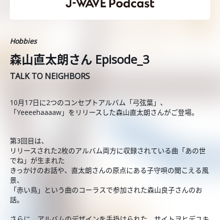
Hobbies
森山直太朗さん Episode_3
TALK TO NEIGHBORS
10月17日に2つのコンセプトアルバム「弓弦葉」、
「Yeeeehaaaaw」をリリースした森山直太朗さんがご登場。
第3回目は、
リリースされた2枚のアルバム両方に収録されている曲「あの世
でね」が生まれた
きっかけのお話や、直太朗さんの原点にある子守唄の聞こえる風
景、
「赤い鳥」という曲のコーラスで参加された森山良子さんのお
話。
さらに、アルバムのデザインを手掛けられた、サイトヲヒデユキ