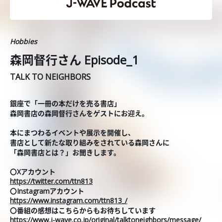
Hobbies
森岡督行さん Episode_1
TALK TO NEIGHBORS
銀座で「一冊の本だけを売る書店」
森岡書店の森岡督行さんをゲストにお迎え。
本にまつわるイベントや展示を開催し、
書店として新たな取り組みをされている森岡さんに
「森岡書店とは？」お聞きします。
〇Xアカウント
https://twitter.com/ttn813
〇Instagramアカウント
https://www.instagram.com/ttn813_/
〇番組の感想はこちらからもお待ちしています
https://www.j-wave.co.jp/original/talktoneighbors/message/