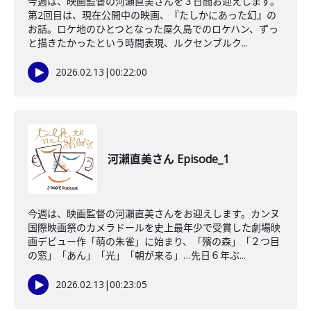
今週は、映画監督の河瀨直美さんを３日間お迎えします。
第2回目は、現在公開中の映画、『たしかにあった幻』の
お話。ロケ地のひとつとなった屋久島でのロケハン、ずっ
と描きたかったという時間表現、ルクセンブルク...
2026.02.13
|
00:22:00
河瀨直美さん Episode_1
今週は、映画監督の河瀨直美さんをお迎えします。カンヌ
国際映画祭のカメラドールを史上最年少で受賞した劇場映
画デビュー作「萌の朱雀」に始まり、「殯の森」「２つ目
の窓」「あん」「光」「朝が来る」…先日６年ぶ...
2026.02.13
|
00:23:05