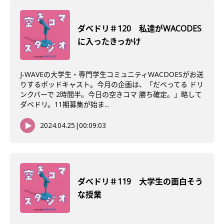
ダべドリ＃120 私達がWACODES
に入ったきっかけ
J-WAVEの大学生・専門学生コミュニティWACDOESがお送
りするポッドキャスト。今月の企画は、「だべってる ドリ
ンクバーで 2時間半。今日の空きコマ 勝ち確定。」略して
ダベドリ。11期募集が始ま...
2024.04.25
|
00:09:03
ダべドリ＃119 大学生の面白そう
な授業