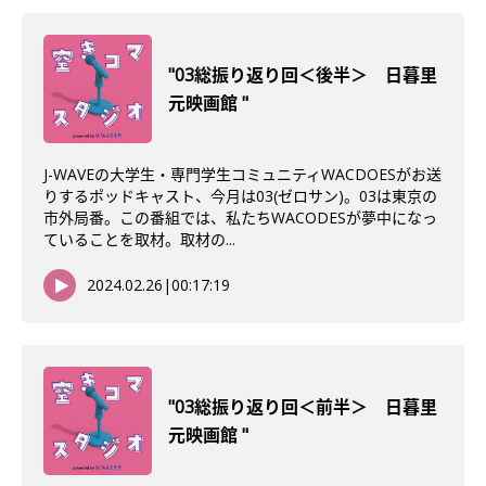
"03総振り返り回＜後半＞ 日暮里
元映画館 "
J-WAVEの大学生・専門学生コミュニティWACDOESがお送
りするポッドキャスト、今月は03(ゼロサン)。03は東京の
市外局番。この番組では、私たちWACODESが夢中になっ
ていることを取材。取材の...
2024.02.26
|
00:17:19
"03総振り返り回＜前半＞ 日暮里
元映画館 "