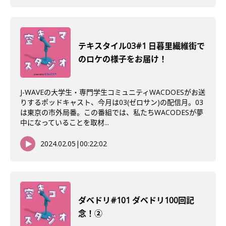
テキスタイル03#1 日暮里繊維街で
のロケの様子をお届け！
J-WAVEの大学生・専門学生コミュニティWACDOESがお送
りするポッドキャスト、今月は03(ゼロサン)の配信月。03
は東京の市外局番。この番組では、私たちWACODESが夢
中になっていることを取材...
2024.02.05
|
00:22:02
ダベドリ#101 ダベドリ100回記
念！②