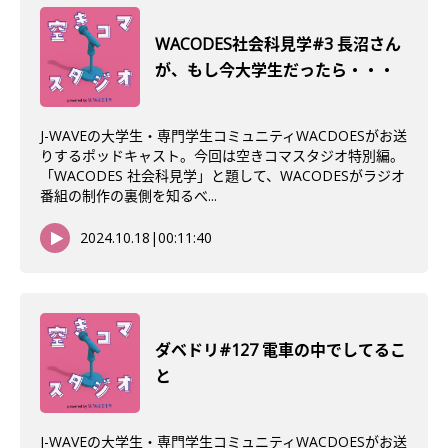
WACODES社会科見学#3 長沼さん
が、もし今大学生だったら・・・
J-WAVEの大学生・専門学生コミュニティWACDOESがお送
りするポッドキャスト。今回は空きコマスタジオ特別編。
「WACODES 社会科見学」と題して、WACODESがラジオ
番組の制作の裏側を知るべ...
2024.10.18
|
00:11:40
ダベドリ#127 電車の中でしてるこ
と
J-WAVEの大学生・専門学生コミュニティWACDOESがお送