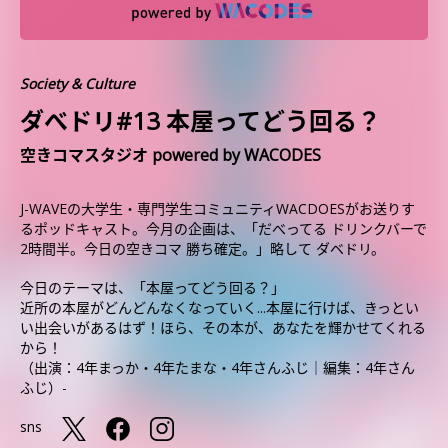
Society & Culture
ダべドリ#13 本屋ってどう回る？
空きコマスタジオ powered by WACODES
J-WAVEの大学生・専門学生コミュニティWACDOESがお送りす
るポッドキャスト。今月の企画は、「だべってる ドリンクバーで
2時間半。今日の空きコマ 勝ち確定。」略して ダベドリ。
今日のテーマは、「本屋ってどう回る？」
近所の本屋がどんどんなくなっていく...本屋に行けば、きっとい
い出会いがあるはず！ほら、その本が、あなたを輝かせてくれる
から！
（出演：4年まっか・4年たまな・4年さんふじ｜編集：4年さん
ふじ）-
sns