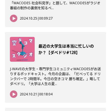
「WACODES 社会科見学」と題して、WACODESがラジオ
番組の制作の裏側を知るべ...
2024.10.25
|
00:09:27
最近の大学生は本当に忙しいの
か？【ダべドリ#128】
J-WAVEの大学生・専門学生コミュニティWACDOESがお送
りするポッドキャスト。今月の企画は、「だべってる ドリ
ンクバーで 2時間半。今日の空きコマ 勝ち確定。」略して
ダベドリ。「大学は人生の夏...
2024.10.21
|
00:18:04