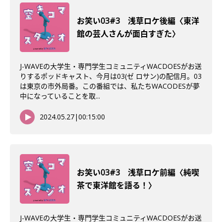
お笑い03#3 浅草ロケ後編〈東洋
館の芸人さんが面白すぎた〉
J-WAVEの大学生・専門学生コミュニティWACDOESがお送
りするポッドキャスト、今月は03(ゼ ロサン)の配信月。03
は東京の市外局番。この番組では、私たちWACODESが夢
中になっていることを取...
2024.05.27
|
00:15:00
お笑い03#3 浅草ロケ前編〈純喫
茶で東洋館を語る！〉
J-WAVEの大学生・専門学生コミュニティWACDOESがお送