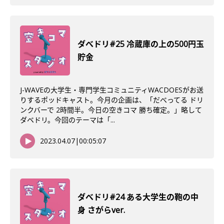
ダべドリ#25 冷蔵庫の上の500円玉
貯金
J-WAVEの大学生・専門学生コミュニティWACDOESがお送
りするポッドキャスト。今月の企画は、「だべってる ドリ
ンクバーで 2時間半。今日の空きコマ 勝ち確定。」略して
ダベドリ。今回のテーマは「...
2023.04.07
|
00:05:07
ダべドリ#24 ある大学生の鞄の中
身 さがらver.