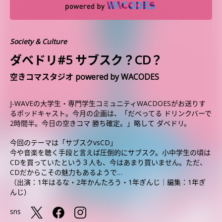
Society & Culture
ダべドリ#5 サブスク？CD？
空きコマスタジオ powered by WACODES
J-WAVEの大学生・専門学生コミュニティWACDOESがお送りす
るポッドキャスト。今月の企画は、「だべってる ドリンクバーで
2時間半。今日の空きコマ 勝ち確定。」略して ダベドリ。
今回のテーマは「サブスクvsCD」
今や音楽を聴く手段と言えば圧倒的にサブスク。小中学生の頃は
CDを買っていたという３人も、今はあまり買いません。ただ、
CDだからこその魅力もあるようで…
（出演：1年はるな・2年かんたろう・1年ぎんじ｜編集：1年ぎ
んじ）
sns