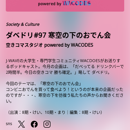
Society & Culture
ダベドリ#97 寒空の下のおでん会
空きコマスタジオ powered by WACODES
J-WAVEの大学生・専門学生コミュニティWACDOESがお送りす
るポッドキャスト。今月の企画は、「だべってる ドリンクバーで
2時間半。今日の空きコマ 勝ち確定。」略して ダベドリ。
今回のテーマは、「寒空の下のおでん会」
コンビニおでんを買って食べよう！というのが本来の企画だった
のですが・・・、寒空の下を彷徨う私たちの声からお聞きくださ
い。
（出演：8期・けい、10期・まり｜編集：8期・けい）
sns