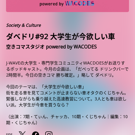
Society & Culture
ダベドリ#92 大学生が今欲しい車
空きコマスタジオ powered by WACODES
J-WAVEの大学生・専門学生コミュニティWACDOESがお送りす
るポッドキャスト。今月の企画は、「だべってる ドリンクバーで
2時間半。今日の空きコマ 勝ち確定。」略して ダベドリ。
今回のテーマは、「大学生が今欲しい車」
街を走る車を見てコメントが止まらない車オタクのくじちゃん。
緊張しながらも乗り越えた高速教習について。3人とも車は欲し
い派。大学生が今車を買うなら？
（出演：7期・てぃん、チャッカ、10期・くじちゃん｜編集：10
期・くじちゃん）
sns