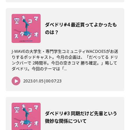
ダべドリ#4 最近買ってよかったも
のは？
J-WAVEの大学生・専門学生コミュニティWACDOESがお送
りするポッドキャスト。今月の企画は、「だべってる ドリ
ンクバーで 2時間半。今日の空きコマ 勝ち確定。」略して
ダベドリ。今回のテーマは「...
2023.01.05
|
00:07:23
ダべドリ#3 同期だけど先輩という
微妙な関係について