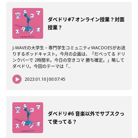
ダべドリ#7 オンライン授業？対面
授業？
J-WAVEの大学生・専門学生コミュニティWACDOESがお送
りするポッドキャスト。今月の企画は、「だべってる ドリ
ンクバーで 2時間半。今日の空きコマ 勝ち確定。」略して
ダベドリ。今回のテーマは「...
2023.01.10
|
00:07:45
ダべドリ#6 音楽以外でサブスクっ
て使ってる？