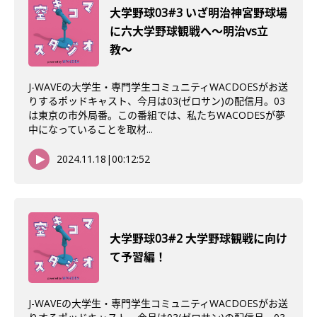
大学野球03#3 いざ明治神宮野球場
に六大学野球観戦へ〜明治vs立
教〜
J-WAVEの大学生・専門学生コミュニティWACDOESがお送
りするポッドキャスト、今月は03(ゼロサン)の配信月。03
は東京の市外局番。この番組では、私たちWACODESが夢
中になっていることを取材...
2024.11.18
|
00:12:52
大学野球03#2 大学野球観戦に向け
て予習編！
J-WAVEの大学生・専門学生コミュニティWACDOESがお送