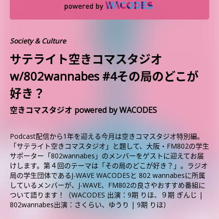
Society & Culture
サテライト空きコマスタジオ
w/802wannabes #4その局のどこが
好き？
空きコマスタジオ powered by WACODES
Podcast配信から1年を迎える今月は空きコマスタジオ特別編。
「サテライト空きコマスタジオ」と題して、大阪・FM802の学生
サポーター「802wannabes」のメンバーをゲストに迎えてお届
けします。第４回のテーマは「その局のどこが好き？」。ラジオ
局の学生団体であるJ-WAVE WACODESと 802 wannabesに所属
しているメンバーが、J-WAVE、FM802の良さやおすすめ番組に
ついて語ります！（WACODES 出演：9期 りほ、９期 ぎんじ |
802wannabes出演：さくらい、ゆうり | 9期 りほ）