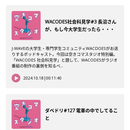
WACODES社会科見学#3 長沼さん
が、もし今大学生だったら・・・
J-WAVEの大学生・専門学生コミュニティWACDOESがお送
りするポッドキャスト。今回は空きコマスタジオ特別編。
「WACODES 社会科見学」と題して、WACODESがラジオ
番組の制作の裏側を知るべ...
2024.10.18
|
00:11:40
ダベドリ#127 電車の中でしてるこ
と