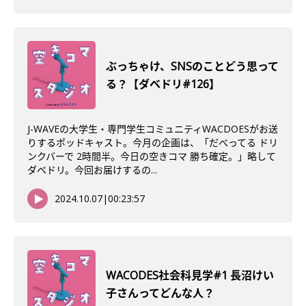
ぶっちゃけ、SNSのことどう思って
る？【ダベドリ#126】
J-WAVEの大学生・専門学生コミュニティWACDOESがお送
りするポッドキャスト。今月の企画は、「だべってる ドリ
ンクバーで 2時間半。今日の空きコマ 勝ち確定。」略して
ダベドリ。今回お届けするの...
2024.10.07
|
00:23:57
WACODES社会科見学#1 長沼けい
子さんってどんな人？