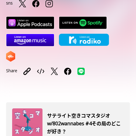
sns
Share
サテライト空きコマスタジオ
w/802wannabes #4その局のどこ
が好き？