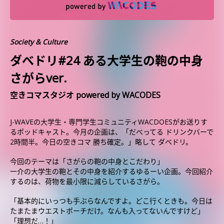
Society & Culture
ダべドリ#24 ある大学生の鞄の中身
さがらver.
空きコマスタジオ powered by WACODES
J-WAVEの大学生・専門学生コミュニティWACDOESがお送りす
るポッドキャスト。今月の企画は、「だべってる ドリンクバーで
2時間半。今日の空きコマ 勝ち確定。」略して ダベドリ。
今回のテーマは「さがらの鞄の中身とこだわり」
一介の大学生の鞄とその中身を紹介するゆるーい企画。今回紹介
するのは、荷物を最小限に減らしているさがら。
「基本的にいっつも手ぶらなんですよ。どこ行くときも。今日は
たまたまウエストポーチだけ。なんも入ってないんですけど」
「理想だ…！」