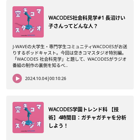
WACODES社会科見学#1 長沼けい
子さんってどんな人？
J-WAVEの大学生・専門学生コミュニティWACDOESがお送
りするポッドキャスト。今回は空きコマスタジオ特別編。
「WACODES 社会科見学」と題して、WACODESがラジオ
番組の制作の裏側を知るべ...
2024.10.04
|
00:10:26
WACODES学園トレンド科 【技
術】4時間目：ガチャガチャを分析
しよう！