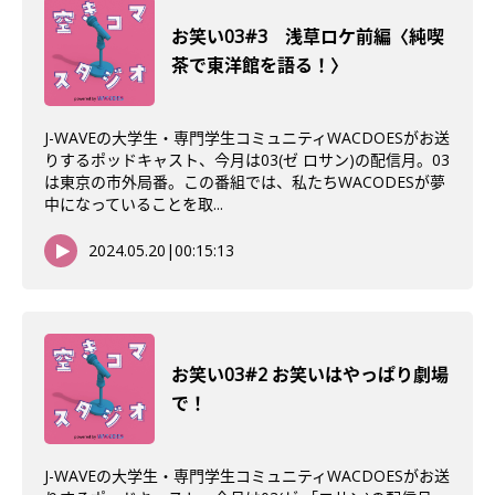
お笑い03#3 浅草ロケ前編〈純喫
茶で東洋館を語る！〉
J-WAVEの大学生・専門学生コミュニティWACDOESがお送
りするポッドキャスト、今月は03(ゼ ロサン)の配信月。03
は東京の市外局番。この番組では、私たちWACODESが夢
中になっていることを取...
2024.05.20
|
00:15:13
お笑い03#2 お笑いはやっぱり劇場
で！
J-WAVEの大学生・専門学生コミュニティWACDOESがお送