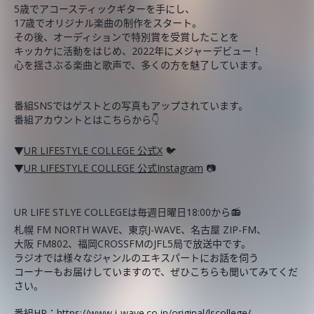
5歳でアコースティックギターを手にし、
17歳でオリジナル楽曲の制作をスタート。
その後、オーディションで特別賞を受賞したことを
キッカケに活動をはじめ、2022年にメジャーデビュー！
心を揺さぶる楽曲と歌声で、多くの方を魅了しています。
番組SNSではゲストとの写真もアップされています。
番組アカウントとはこちらから👇
▼
UR LIFESTYLE COLLEGE 公式X
🐦
▼
UR LIFESTYLE COLLEGE 公式Instagram
📷
UR LIFE STLYE COLLEGEは毎週日曜日18:00から📻
札幌 FM NORTH WAVE、東京J-WAVE、名古屋 ZIP-FM、
大阪 FM802、福岡CROSSFMのJFL5局で放送中です。
ラジオでは様々なジャンルのエキスパートにお話を伺う
コーナーもお届けしていますので、ぜひこちらも聞いてみてくだ
さい。
番組HP：
https://www.j-wave.co.jp/original/lscollege/