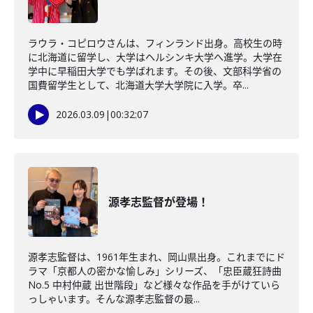
ラウラ・コピロウさんは、フィンランド出身。高校生の時
に北海道に留学し、大学はヘルシンキ大学へ進学。大学在
学中に早稲田大学でも学ばれます。その後、文部科学省の
国費留学生として、北海道大学大学院に入学。卒...
2026.03.09
|
00:32:07
源孝志監督が登場！
源孝志監督は、1961年生まれ、岡山県出身。これまでにド
ラマ「京都人の密かな愉しみ」シリーズ、「忠臣蔵狂詩曲
No.5 中村仲蔵 出世階段」など様々な作品を手がけていら
っしゃいます。そんな源孝志監督の最...