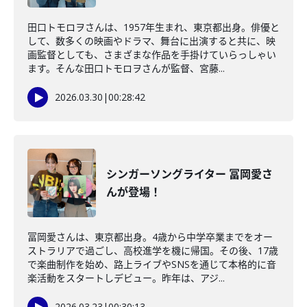
田口トモロヲさんは、1957年生まれ、東京都出身。俳優と
して、数多くの映画やドラマ、舞台に出演すると共に、映
画監督としても、さまざまな作品を手掛けていらっしゃい
ます。そんな田口トモロヲさんが監督、宮藤...
2026.03.30
|
00:28:42
シンガーソングライター 冨岡愛さ
んが登場！
冨岡愛さんは、東京都出身。4歳から中学卒業までをオー
ストラリアで過ごし、高校進学を機に帰国。その後、17歳
で楽曲制作を始め、路上ライブやSNSを通じて本格的に音
楽活動をスタートしデビュー。昨年は、アジ...
2026.03.23
|
00:30:13