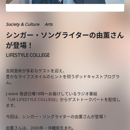
Society & Culture
Arts
シンガー・ソングライターの由薫さん
が登場！
LIFESTYLE COLLEGE
吉岡里帆が多彩なゲストを迎え、
豊かなライフスタイルのヒントを伺うポッドキャストプログラ
ム。
J-wave 毎週日曜18時～お届けしているラジオ番組
『UR LIFESTYLE COLLEGE』からゲストトークパートを配信し
ます。
今回は、シンガー・ソングライターの由薫さんが登場！
由薫さんは、2000年・沖縄県生まれ。