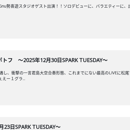
ng Gnu勢喜遊スタジオゲスト出演！！ソロデビューに、バラエティー
 ～2025年12月30日SPARK TUESDAY～
遇し、衝撃の一言君島大空合奏形態、これまでにない最高のLIVEに松尾マ
えー１グラ...
23日SPARK TUESDAY～