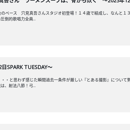
吾さん ラーメンスープは、骨から炊く ～2025年12月9日
黄色社会のベース 穴見真吾さんスタジオ初登場！１４歳で結成し、なんと
倒的歌唱力全員...
SPARK TUESDAY～
れたな・・・と思わず感じた瞬間過去一条件が厳しい『とある撮影』につい
、射法八節！弓...