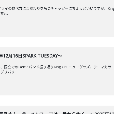
ビフライの食べ方にこだわりをもつチャッピーにちょっといいですか。King
...
2月16日SPARK TUESDAY～
国立でのDemeバンド振り返りKing Gnuニューグッズ、テーマカラ
リバリー...