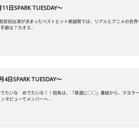
1日SPARK TUESDAY～
耐症初出演が決まったベストヒット歌謡祭では、リアルとアニメの世界を行
癖は？カオス...
4日SPARK TUESDAY～
めでたいな めでたいな！！抱負は、「普通に◯◯」番組から、マヨラ
タビューでメンバーへ...