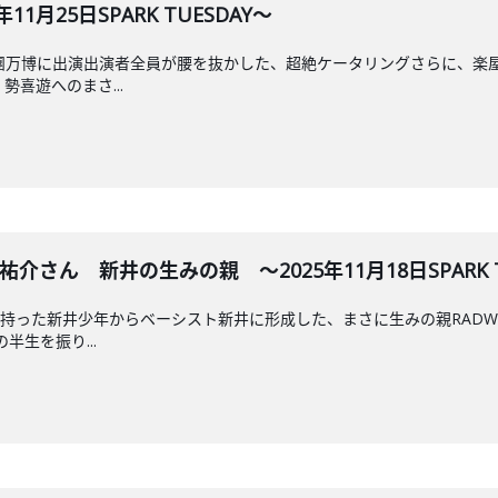
1月25日SPARK TUESDAY～
團万博に出演出演者全員が腰を抜かした、超絶ケータリングさらに、楽
、勢喜遊へのまさ...
田祐介さん 新井の生みの親 ～2025年11月18日SPARK T
持った新井少年からベーシスト新井に形成した、まさに生みの親RADW
半生を振り...