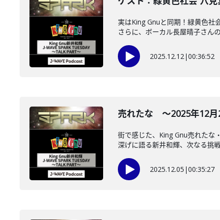
ゲスト：緑黄色社会 穴見真
実はKing Gnuと同期！緑
さらに、ボーカル長屋晴子さんの圧
2025.12.12
|
00:36:52
売れたな ～2025年12月2日
街で感じた、King Gnu売
深げに語る新井和輝、次なる挑戦は
2025.12.05
|
00:35:27