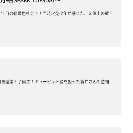
SPARK TUESDAY～
１３年目の緑黄色社会！！当時穴見少年が感じた、２個上の壁
て勢喜遊第１子誕生！キューピット役を担った新井さんも感慨