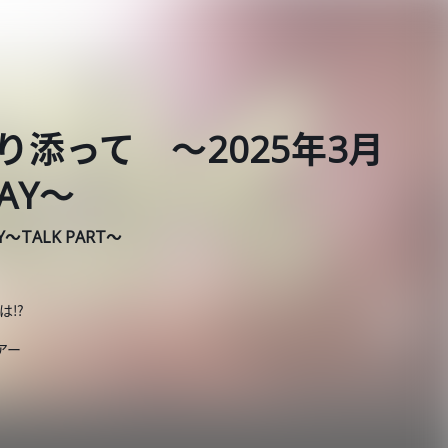
り添って ～2025年3月
DAY～
AY～TALK PART～
は⁉
アー