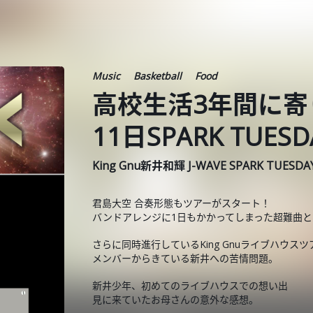
Music
Basketball
Food
高校生活3年間に寄
11日SPARK TUES
King Gnu新井和輝 J-WAVE SPARK TUESD
君島大空 合奏形態もツアーがスタート！
バンドアレンジに1日もかかってしまった超難曲と
さらに同時進行しているKing Gnuライブハウスツ
メンバーからきている新井への苦情問題。
新井少年、初めてのライブハウスでの想い出
見に来ていたお母さんの意外な感想。