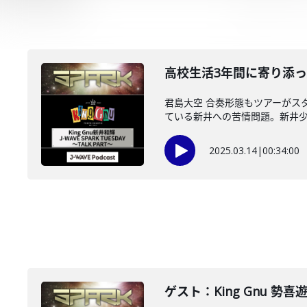
高校生活3年間に寄り添って 
君島大空 合奏形態もツアーがス
ている新井への苦情問題。新井少年
2025.03.14
|
00:34:00
ゲスト：King Gnu 勢喜