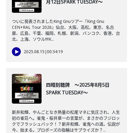
月12日SPARK TUESDAY～
ついに発表されましたKing Gnuツアー『King Gnu
CEN+RAL Tour 2026』仙台、大阪、高松、東京、名古
屋、広島、千葉、福岡、札幌、新潟、バンコク、香港、台
北、上海、ソウル‼‼K...
2025.08.15
|
00:34:19
四暗刻聴牌 ～2025年8月5日
SPARK TUESDAY～
新井和輝、やんごとなき熱量の松尾マネに気圧され、人生
初の雀荘へ。雀鬼・桜井章一の言葉が、まさかのフジロッ
クでフラッシュバック！？新井和輝、雀鬼への道。伝説が
今、始まる。プロポーズの指輪はサプライズか？...