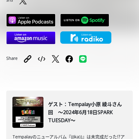
Share
ゲスト：Tempalay小原 綾斗さん
回 ～2024年6月18日SPARK
TUESDAY～
Tempalayのニューアルバム『((ika))』は未完成だった⁉ア