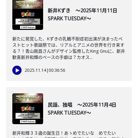
新井Kずき ～2025年11月11日
SPARK TUESDAY～
新たに発覚した、Kずきの乳糖不耐症初出演が決まったベ
ストヒット歌謡祭では、リアルとアニメの世界を行き来す
る？！青山剛昌さんがデザイン監修したKing Gnuに、新井
歓喜新井和輝のベースの手癖は？カオス...
2025.11.14
|
00:36:56
民謡、独唱 ～2025年11月4日
SPARK TUESDAY～
新井和輝３３歳の誕生日！あゝめでたいな めでたい