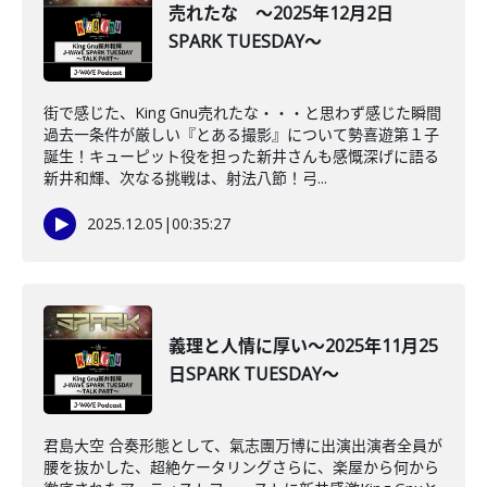
売れたな ～2025年12月2日
SPARK TUESDAY～
街で感じた、King Gnu売れたな・・・と思わず感じた瞬間
過去一条件が厳しい『とある撮影』について勢喜遊第１子
誕生！キューピット役を担った新井さんも感慨深げに語る
新井和輝、次なる挑戦は、射法八節！弓...
2025.12.05
|
00:35:27
義理と人情に厚い～2025年11月25
日SPARK TUESDAY～
君島大空 合奏形態として、氣志團万博に出演出演者全員が
腰を抜かした、超絶ケータリングさらに、楽屋から何から