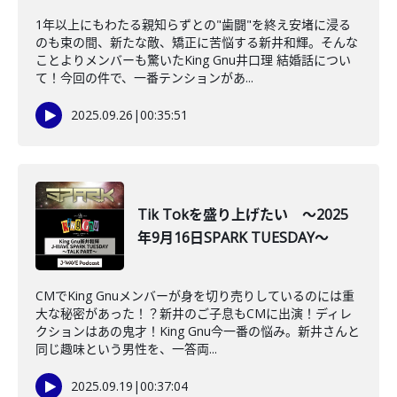
1年以上にもわたる親知らずとの"歯闘"を終え安堵に浸る
のも束の間、新たな敵、矯正に苦悩する新井和輝。そんな
ことよりメンバーも驚いたKing Gnu井口理 結婚話につい
て！今回の件で、一番テンションがあ...
2025.09.26
|
00:35:51
Tik Tokを盛り上げたい ～2025
年9月16日SPARK TUESDAY～
CMでKing Gnuメンバーが身を切り売りしているのには重
大な秘密があった！？新井のご子息もCMに出演！ディレ
クションはあの鬼才！King Gnu今一番の悩み。新井さんと
同じ趣味という男性を、一答両...
2025.09.19
|
00:37:04