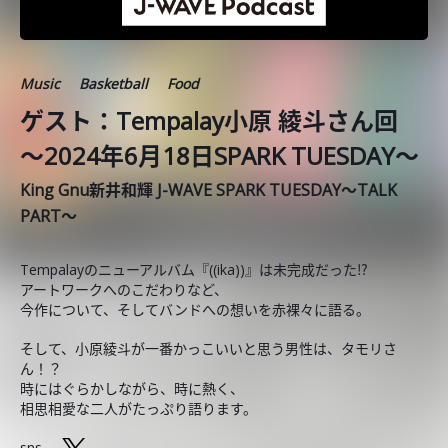
Music
Basketball
Food
ゲスト：Tempalay小原 綾斗さん回
～2024年6月18日SPARK TUESDAY～
King Gnu新井和輝 J-WAVE SPARK TUESDAY～TALK
PART～
Tempalayのニューアルバム『((ika))』は未完成だった⁉
アートワークへのこだわりなど、
今作について、そしてバンドへの想いを赤裸々に語る。
そして、小原綾斗が一番かっこいいと思う男性は、タモリさ
ん！？
時にはぐらかしながら、時に熱く、
相思相愛な二人がたっぷり語ります。
sns