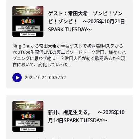
ゲスト：常田大希 ゾンビ！ゾン
ビ！ゾンビ！ ～2025年10月21日
SPARK TUESDAY～
King Gnuから常田大希が単独ゲストで初登場‼Mステから
YouTube生配信LIVEの裏エピソードトーク常田、様々なハ
プニングに思わず絶叫！？常田大希が紡ぐ歌詞過去から現
在において、変化していった...
2025.10.24
|
00:37:52
新井、襟足生える。 ～2025年10
月14日SPARK TUESDAY～