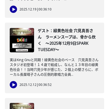
2025.12.19
|
00:36:10
ゲスト：緑黄色社会 穴見真吾さ
ん ラーメンスープは、骨から炊
く ～2025年12月9日SPARK
TUESDAY～
実はKing Gnuと同期！緑黄色社会のベース 穴見真吾さん
スタジオ初登場！１４歳で結成し、なんと１３年目の緑黄
色社会！！当時穴見少年が感じた、２個上の壁さらに、ボ
ーカル長屋晴子さんの圧倒的歌唱力全員...
2025.12.12
|
00:36:52