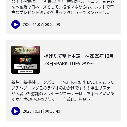
な！！抱負は、「普通に◯◯」番組から、マヨラー新井さ
んへ高級マヨネーズそして、松尾マネからは、ホットで奇
抜なプレゼント過去の特典インタビューでメンバーへ...
2025.11.07
|
00:35:09
揚げたて至上主義 ～2025年10月
28日SPARK TUESDAY～
新井、新機材にテンパる！？先日の配信生LIVEで起こった
プチハプニングこのラジオのおかげです！！学生リスナー
から届いた感謝のメッセージコーナーは『ちょっといいで
すか』世の中の揚げたて至上主義に、松尾マ...
2025.10.31
|
00:30:40