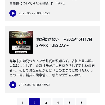
事事情について４Acesの新作「TAPE...
2025.06.27
|
00:35:50
歯が抜けない ～2025年6月17日
SPARK TUESDAY～
昨年末突如見つかった新井氏の親知らず。多忙を言い訳に
先延ばしにしていた新井氏だが先日意を決して新しい歯医
者へ。そしてお医者様からは『このままでは抜けない。』
との一言。新井の歯事情に、新たな壁が立ちはだ...
2025.06.20
|
00:35:50
1
2
3
4
5
6