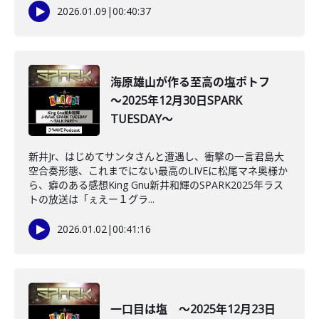
2026.01.09
|
00:40:37
海原雄山が作る至高の塩ポトフ
～2025年12月30日SPARK
TUESDAY～
新井Jr、はじめてサンタさんと遭遇し、衝撃の一言君島大
空合奏形態、これまでにない最高のLIVEに松尾マネ奥様か
ら、癖のある感想King Gnu新井和輝のSPARK2025年ラス
トの放送は「ぇえー１グラ...
2026.01.02
|
00:41:16
一口目は塩 ～2025年12月23日