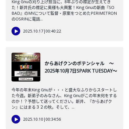
King Gnuの刈り上げ担当に、8年ぶりの襟足が生えてき
た！新井氏の襟足に奥様も大興奮！King Gnuの新曲『SO
BAD』のMVについて監督・原案をつとめたPERIMETRON
のOSRINに電話...
2025.10.17
|
00:40:22
からあげクンのポテンシャル ～
2025年10月7日SPARK TUESDAY～
今年の年末King Gnuが・・・と盛大なふりからスタートし
た今週。新弟子のみなさん、King Gnuがこの年末何をする
のか！？予想して送ってください。新井、『からあげク
ン』にはまる３２の秋。そして、...
2025.10.10
|
00:34:56