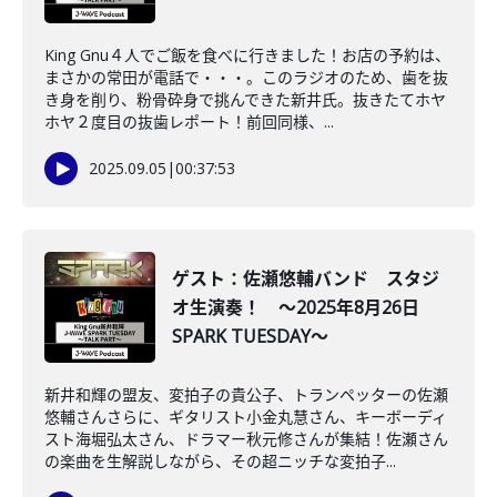
King Gnu４人でご飯を食べに行きました！お店の予約は、
まさかの常田が電話で・・・。このラジオのため、歯を抜
き身を削り、粉骨砕身で挑んできた新井氏。抜きたてホヤ
ホヤ２度目の抜歯レポート！前回同様、...
2025.09.05
|
00:37:53
ゲスト：佐瀬悠輔バンド スタジ
オ生演奏！ ～2025年8月26日
SPARK TUESDAY～
新井和輝の盟友、変拍子の貴公子、トランペッターの佐瀬
悠輔さんさらに、ギタリスト小金丸慧さん、キーボーディ
スト海堀弘太さん、ドラマー秋元修さんが集結！佐瀬さん
の楽曲を生解説しながら、その超ニッチな変拍子...