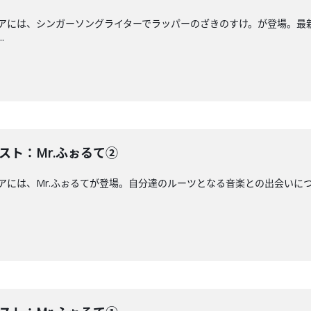
エアには、シンガーソングライターでラッパーのざきのすけ。が登場。最新曲「I
.
ゲスト：Mr.ふぉるて②
エアには、Mr.ふぉるてが登場。自分達のルーツとなる音楽との出会いについて語