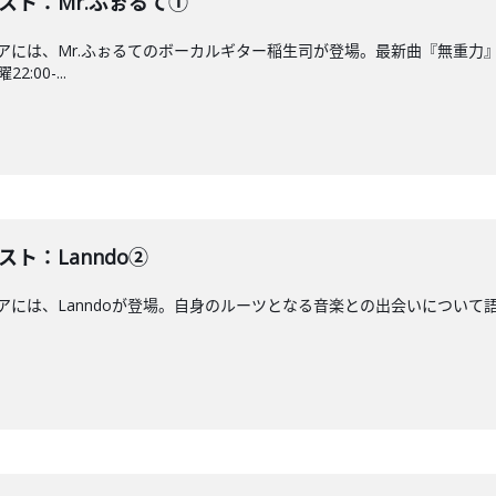
ゲスト：Mr.ふぉるて①
ンエアには、Mr.ふぉるてのボーカルギター稲生司が登場。最新曲『無重力
:00-...
スト：Lanndo②
アには、Lanndoが登場。自身のルーツとなる音楽との出会いについて語ります。