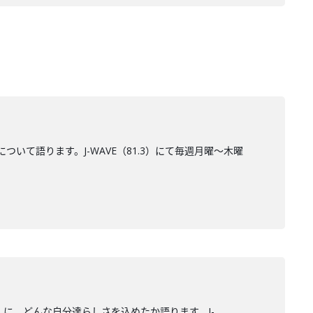
について語ります。J-WAVE（81.3）にて毎週月曜～木曜
ーニー』に、どんな自分達らしさを込めたか語ります。J-