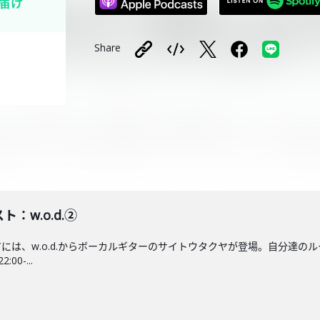
Share
ト：w.o.d.②
エアには、w.o.d.からボーカルギターのサイトウタクヤが登場。自分達の
0-...