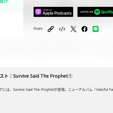
Share
Survive Said The Prophet①
、Survive Said The Prophetが登場。ニューアルバム『Hateful Fa