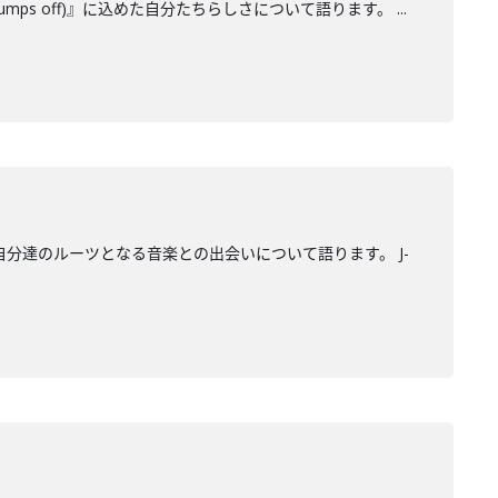
n jumps off)』に込めた自分たちらしさについて語ります。 ...
自分達のルーツとなる音楽との出会いについて語ります。 J-