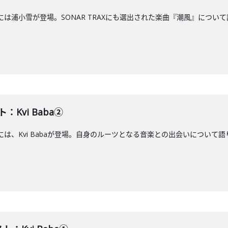
は浦小雪が登場。SONAR TRAXにも選出された楽曲『潮風』について語ります
：Kvi Baba②
は、Kvi Babaが登場。自身のルーツとなる音楽との出会いについて語ります。