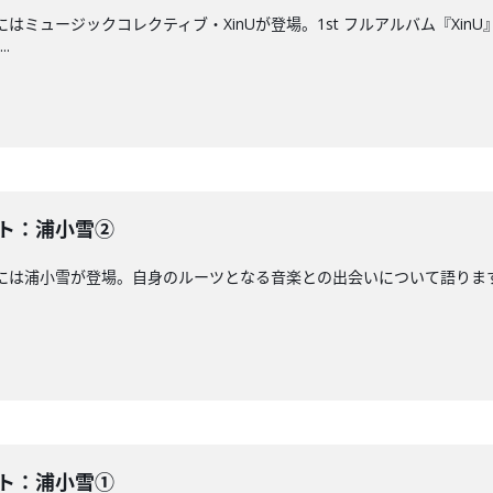
アにはミュージックコレクティブ・XinUが登場。1st フルアルバム『X
.
スト：浦小雪②
には浦小雪が登場。自身のルーツとなる音楽との出会いについて語ります。J-WA
スト：浦小雪①