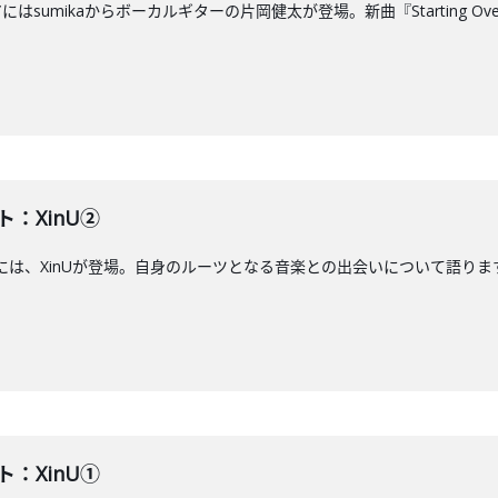
にはsumikaからボーカルギターの片岡健太が登場。新曲『Starting Ov
ト：XinU②
には、XinUが登場。自身のルーツとなる音楽との出会いについて語ります。J-W
ト：XinU①