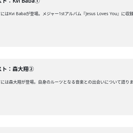
ト：Kvi Baba①
にはKvi Babaが登場。メジャー1stアルバム『Jesus Loves Yo
ゲスト：森大翔②
アには森大翔が登場。自身のルーツとなる音楽との出会いについて語ります。J-W