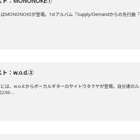
スト：MONONOKE①
はMONONOKEが登場。1stアルバム「Supply/Demandからの先行
ト：w.o.d.②
エアには、w.o.d.からボーカルギターのサイトウタクヤが登場。自分達の
0-...