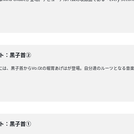
スト：黒子首②
アには、黒子首からVo.Gtの堀胃あげはが登場。自分達のルーツとなる音楽と
スト：黒子首①