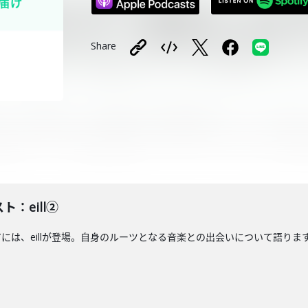
Share
ト：eill②
には、eillが登場。自身のルーツとなる音楽との出会いについて語ります。J-W