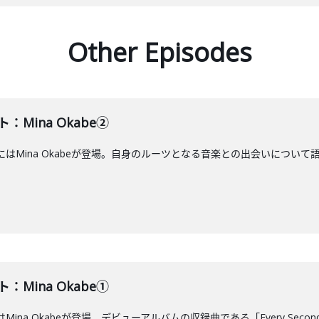
Other Episodes
：Mina Okabe②
はMina Okabeが登場。自身のルーツとなる音楽との出会いについて語ります
：Mina Okabe①
Mina Okabeが登場。デビューアルバムの収録曲である「Every Seco