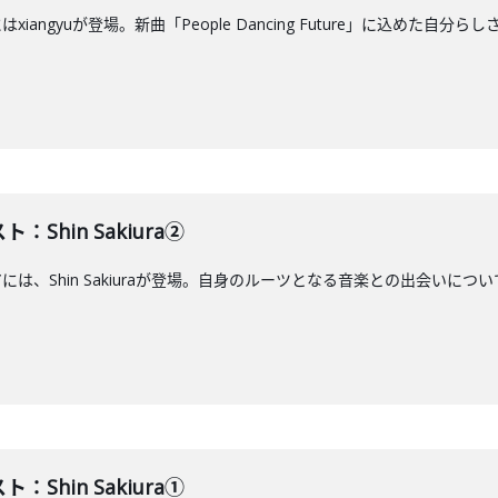
xiangyuが登場。新曲「People Dancing Future」に込めた自分
：Shin Sakiura②
には、Shin Sakiuraが登場。自身のルーツとなる音楽との出会いについて語り
：Shin Sakiura①