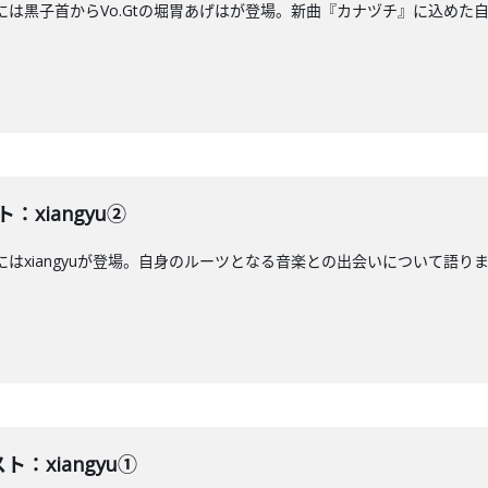
アには黒子首からVo.Gtの堀胃あげはが登場。新曲『カナヅチ』に込めた自分
：xiangyu②
はxiangyuが登場。自身のルーツとなる音楽との出会いについて語ります。J-
ト：xiangyu①