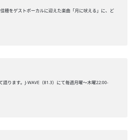
場。中村佳穂をゲストボーカルに迎えた楽曲「月に吠える」に、ど
ます。J-WAVE（81.3）にて毎週月曜～木曜22:00-