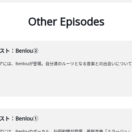
Other Episodes
スト：Benlou②
アには、Benlouが登場。自分達のルーツとなる音楽との出会いについて語ります
スト：Benlou①
エアには、Benlouのボーカル 仙田和輝が登場。最新楽曲「ミラージュ」