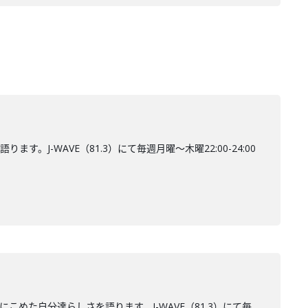
。J-WAVE（81.3）にて毎週月曜～木曜22:00-24:00
にこめた自分達らしさを語ります。J-WAVE（81.3）にて毎