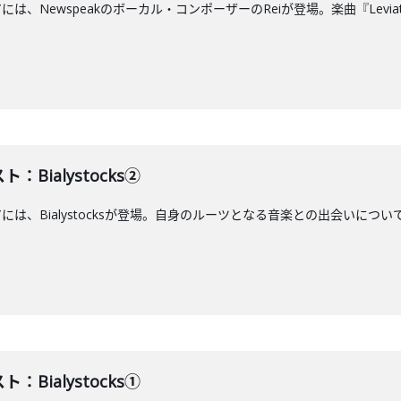
アには、Newspeakのボーカル・コンポーザーのReiが登場。楽曲『Lev
：Bialystocks②
には、Bialystocksが登場。自身のルーツとなる音楽との出会いについて語りま
：Bialystocks①